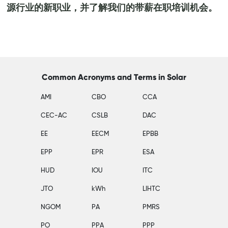
源行业的新职业，并了解我们的带薪在职培训机会。
Common Acronyms and Terms in Solar
AMI
CBO
CCA
CEC-AC
CSLB
DAC
EE
EECM
EPBB
EPP
EPR
ESA
HUD
IOU
ITC
JTO
kWh
LIHTC
NGOM
PA
PMRS
PO
PPA
PPP