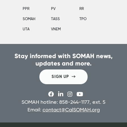
PPR
PV
RR
SOMAH
TASS
TPO
UTA
VNEM
Stay informed with SOMAH news,
updates and more.
SIGN UP
SOMAH hotline: 858-244-1177, ext. 5
Email:
contact@CalSOMAH.org