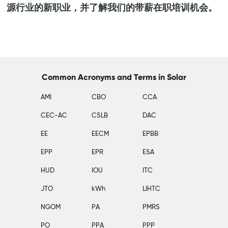
源行业的新职业，并了解我们的带薪在职培训机会。
Common Acronyms and Terms in Solar
AMI
CBO
CCA
CEC-AC
CSLB
DAC
EE
EECM
EPBB
EPP
EPR
ESA
HUD
IOU
ITC
JTO
kWh
LIHTC
NGOM
PA
PMRS
PO
PPA
PPP