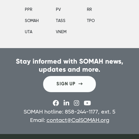
PPR
PV
RR
SOMAH
TASS
TPO
UTA
VNEM
Stay informed with SOMAH news,
updates and more.
SIGN UP
SOMAH hotline: 858-244-1177, ext. 5
Email:
contact@CalSOMAH.org